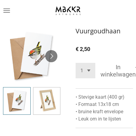
Ga
direct
naar
de
Vuurgoudhaan
hoofdinhoud
€ 2,50
In
winkelwagen
• Stevige kaart (400 gr)
• Formaat 13x18 cm
• bruine kraft envelope
• Leuk om in te lijsten