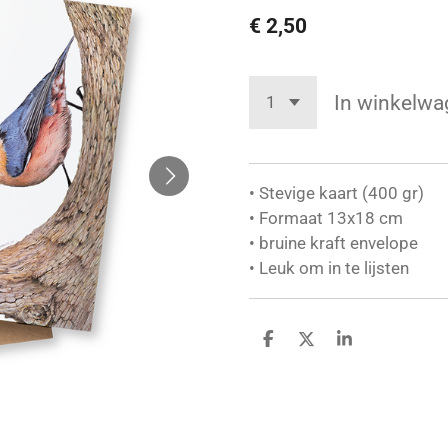
€ 2,50
In winkelwa
• Stevige kaart (400 gr)
• Formaat 13x18 cm
• bruine kraft envelope
• Leuk om in te lijsten
D
D
S
e
e
h
l
e
a
e
l
r
n
e